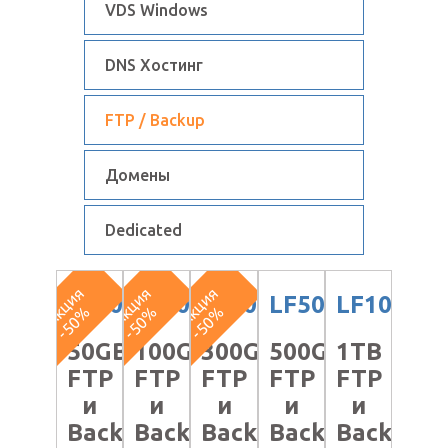
VDS Windows
DNS Хостинг
FTP / Backup
Домены
Dedicated
А
ц
и
я
-
5
0
А
ц
и
я
-
5
0
А
ц
и
я
-
5
0
LF50
LF100
LF300
LF500
LF1000
к
%
к
%
к
%
50GB
100GB
300GB
500GB
1TB
FTP
FTP
FTP
FTP
FTP
и
и
и
и
и
Backup
Backup
Backup
Backup
Backup