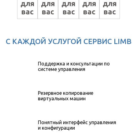
для
для
для
для
для
вас
вас
вас
вас
вас
2250
4500
225
450
1350
руб
руб
С КАЖДОЙ УСЛУГОЙ СЕРВИС LIMB
руб.
руб.
руб.
112.5
225
675
ежемесячно
ежемесячно
руб.
руб.
руб.
ежемесячно
ежемесячно
ежемесячно
Поддержка и консультации по
системе управления
Резервное копирование
виртуальных машин
Понятный интерфейс управления
и конфигурации