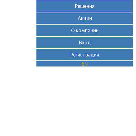
Решения
Акции
О компании
Вход
Регистрация
EN
VDS/VPS серверы на SSD с
виртуализацией XEN
Предоставляем в аренду серверы на
любых платформах.